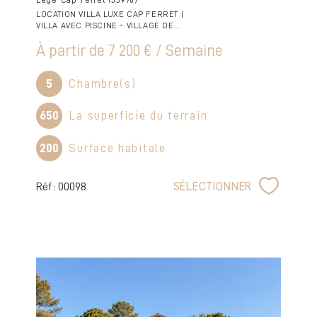
Lège-Cap-Ferret (33970)
LOCATION VILLA LUXE CAP FERRET |
VILLA AVEC PISCINE – VILLAGE DE...
À partir de
7 200 € / Semaine
5
Chambre(s)
650
La superficie du terrain
200
Surface habitale
Réf : 00098
SÉLECTIONNER