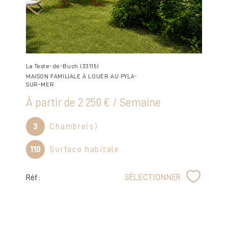
La Teste-de-Buch (33115)
MAISON FAMILIALE À LOUER AU PYLA-
SUR-MER
À partir de
2 250 € / Semaine
3
Chambre(s)
110
Surface habitale
Réf :
SÉLECTIONNER