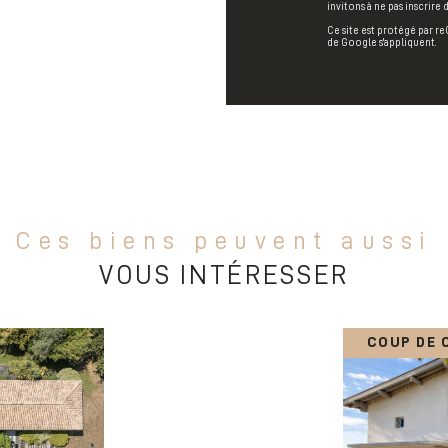
invitons à ne pas inscrire
Ce site est protégé par r
de Google s'appliquent.
Ces biens peuvent aussi
VOUS INTÉRESSER
COUP DE 