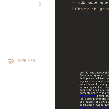
traitement de mes don
2
* Champ obligat
IMPRIMER
Les informations recueilli
Boite Immo agissant comme
de l'Agence / du Réseau q
légale du traitement repos
jusqu'à demande de suppre
informatique et libertés »,
d’opposition, de limitatio
consentement à tout mome
https://cnil.fr/fr
pour plus d
/ le Réseau, que vos droit
une réclamation à la CNIL.
démarchage téléphonique « 
https://www.bloctel.gouv.f