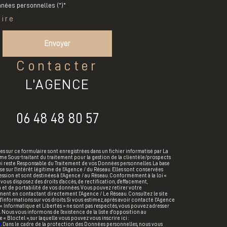
nées personnelles (*)*
oire
Envoyer
contacter
L'AGENCE
06 48 48 80 57
es sur ce formulaire sont enregistrées dans un fichier informatisé par La
 Sous-traitant du traitement pour la gestion de la clientèle/prospects
ui reste Responsable du Traitement de vos Données personnelles. La base
e sur l'intérêt légitime de l'Agence / du Réseau. Elles sont conservées
ssion et sont destinées à l'Agence / au Réseau. Conformément à la loi «
 vous disposez des droits d’accès, de rectification, d’effacement,
n et de portabilité de vos données. Vous pouvez retirer votre
nt en contactant directement l’Agence / Le Réseau. Consultez le site
’informations sur vos droits. Si vous estimez, après avoir contacté l'Agence
s « Informatique et Libertés » ne sont pas respectés, vous pouvez adresser
 Nous vous informons de l’existence de la liste d'opposition au
Bloctel », sur laquelle vous pouvez vous inscrire ici :
r
. Dans le cadre de la protection des Données personnelles, nous vous