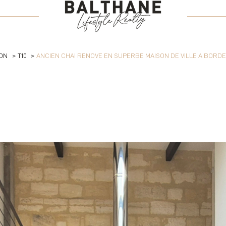
VOIR LES
1
ANNONCES
UER
ESTIMER
ON
T10
ANCIEN CHAI RENOVE EN SUPERBE MAISON DE VILLE A BORD
1
LOCALISATION
BUDGET
isonnier
10 Pièces