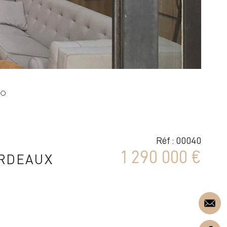
Réf : 00040
1 290 000 €
ORDEAUX