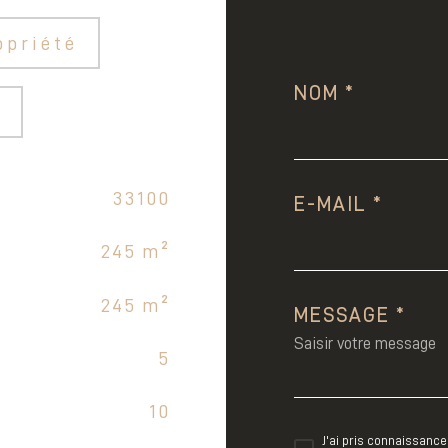
opriété
NOM *
r
33100
E-MAIL *
245 m²
245 m²
MESSAGE *
5
10
J'ai pris connaissance 