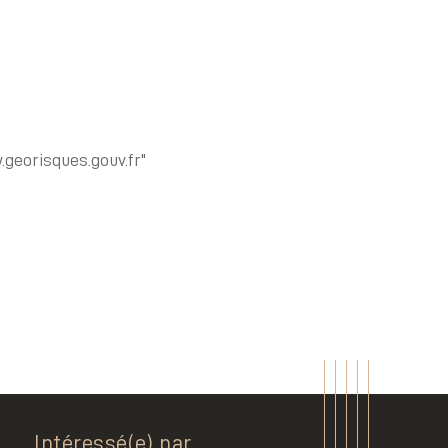
.georisques.gouv.fr"
Intéressé(e) par