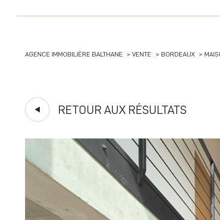
ACHETER
LO
AGENCE IMMOBILIÈRE BALTHANE
VENTE
BORDEAUX
MAIS
1
TYPE DE BIEN
de l'ancien
en sa
de l'immo pro
Maison
33000 - Bordeaux
RETOUR AUX RÉSULTATS