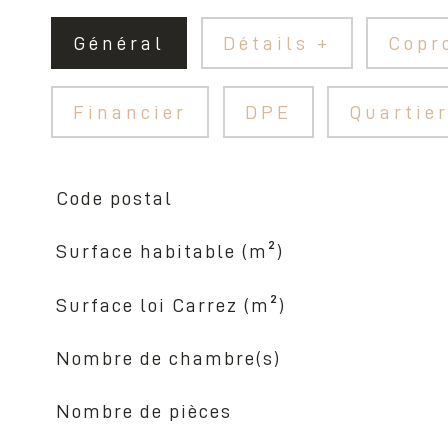
Général
Détails +
Copr
Financier
DPE
Quartie
Code postal
TRAD_SIROCCO_Caracteristique
Valeurs
Surface habitable (m²)
Surface loi Carrez (m²)
Nombre de chambre(s)
Nombre de pièces