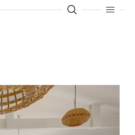
FILTRER
Réinitialiser les filtres