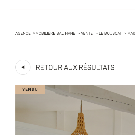
ACHETER
LO
AGENCE IMMOBILIÈRE BALTHANE
VENTE
LE BOUSCAT
MAI
1
TYPE DE BIEN
de l'ancien
en sa
de l'immo pro
Maison
33110 - Le Bouscat
RETOUR AUX RÉSULTATS
VENDU