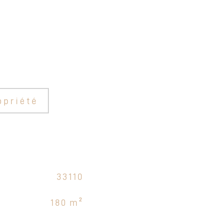
opriété
33110
180 m²